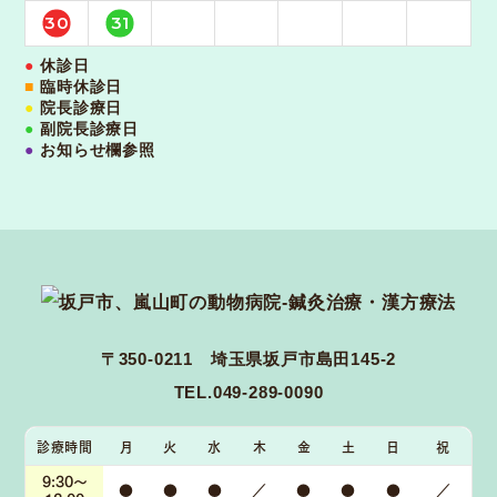
30
31
●
休診日
■
臨時休診日
●
院長診療日
●
副院長診療日
●
お知らせ欄参照
〒350-0211 埼玉県坂戸市島田145-2
TEL.049-289-0090
診療時間
月
火
水
木
金
土
日
祝
9:30～
●
●
●
／
●
●
●
／