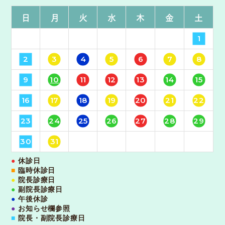
日
月
火
水
木
金
土
1
2
3
4
5
6
7
8
9
10
11
12
13
14
15
16
17
18
19
20
21
22
23
24
25
26
27
28
29
30
31
●
休診日
■
臨時休診日
●
院長診療日
●
副院長診療日
●
午後休診
●
お知らせ欄参照
■
院長・副院長診療日