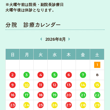
※火曜午前は院長・副院長診療日
火曜午後は休診となります。
分院 診療カレンダー
«
»
2026年8月
日
月
火
水
木
金
土
1
2
3
4
5
6
7
8
9
10
11
12
13
14
15
16
17
18
19
20
21
22
23
24
25
26
27
28
29