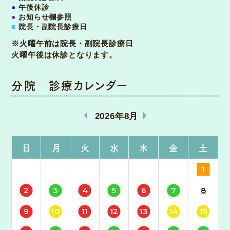
●
午後休診
●
お知らせ欄参照
■
院長・副院長診療日
※火曜午前は院長・副院長診療日
火曜午後は休診となります。
分院 診療カレンダー
«
»
2026年8月
日
月
火
水
木
金
土
1
2
3
4
5
6
7
8
9
10
11
12
13
14
15