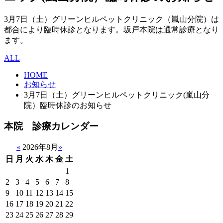
3月7日（土）グリーンヒルペットクリニック（嵐山分院）は
都合により臨時休診となります。坂戸本院は通常診療となり
ます。
ALL
HOME
お知らせ
3月7日（土）グリーンヒルペットクリニック(嵐山分
院）臨時休診のお知らせ
本院 診療カレンダー
«
2026年8月
»
日
月
火
水
木
金
土
1
2
3
4
5
6
7
8
9
10
11
12
13
14
15
16
17
18
19
20
21
22
23
24
25
26
27
28
29