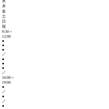
水
木
金
土
日
祝
9:30～
12:00
●
●
●
／
●
●
●
／
16:00～
19:00
●
／
●
／
●