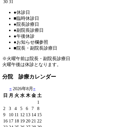
30
31
●
休診日
■
臨時休診日
●
院長診療日
●
副院長診療日
●
午後休診
●
お知らせ欄参照
■
院長・副院長診療日
※火曜午前は院長・副院長診療日
火曜午後は休診となります。
分院 診療カレンダー
«
2026年8月
»
日
月
火
水
木
金
土
1
2
3
4
5
6
7
8
9
10
11
12
13
14
15
16
17
18
19
20
21
22