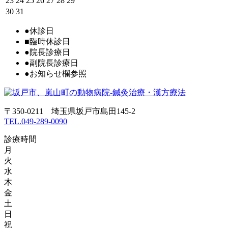
23
24
25
26
27
28
29
30
31
●
休診日
■
臨時休診日
●
院長診療日
●
副院長診療日
●
お知らせ欄参照
〒350-0211 埼玉県坂戸市島田145-2
TEL.049-289-0090
診療時間
月
火
水
木
金
土
日
祝