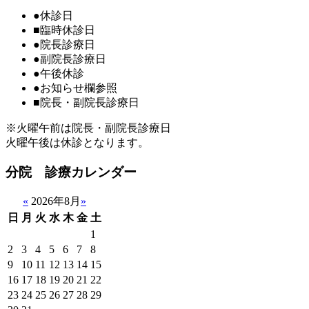
●
休診日
■
臨時休診日
●
院長診療日
●
副院長診療日
●
午後休診
●
お知らせ欄参照
■
院長・副院長診療日
※火曜午前は院長・副院長診療日
火曜午後は休診となります。
分院 診療カレンダー
«
2026年8月
»
日
月
火
水
木
金
土
1
2
3
4
5
6
7
8
9
10
11
12
13
14
15
16
17
18
19
20
21
22
23
24
25
26
27
28
29