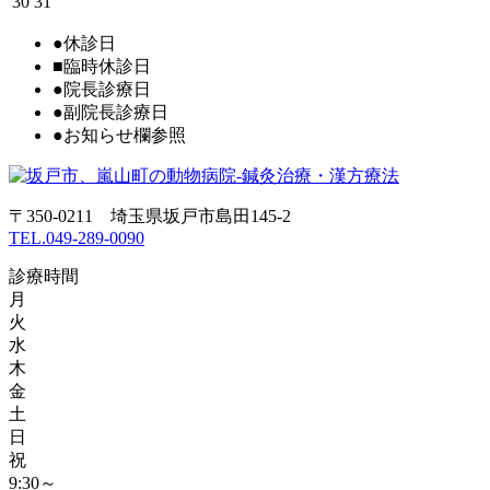
30
31
●
休診日
■
臨時休診日
●
院長診療日
●
副院長診療日
●
お知らせ欄参照
〒350-0211 埼玉県坂戸市島田145-2
TEL.049-289-0090
診療時間
月
火
水
木
金
土
日
祝
9:30～