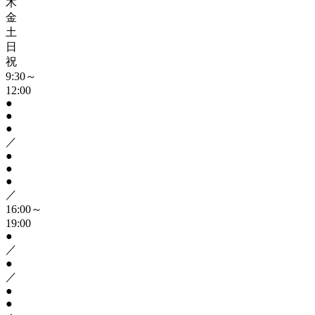
木
金
土
日
祝
9:30～
12:00
●
●
●
／
●
●
●
／
16:00～
19:00
●
／
●
／
●
●