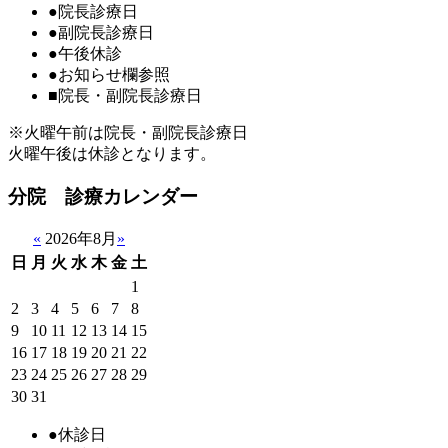
●
院長診療日
●
副院長診療日
●
午後休診
●
お知らせ欄参照
■
院長・副院長診療日
※火曜午前は院長・副院長診療日
火曜午後は休診となります。
分院 診療カレンダー
«
2026年8月
»
日
月
火
水
木
金
土
1
2
3
4
5
6
7
8
9
10
11
12
13
14
15
16
17
18
19
20
21
22
23
24
25
26
27
28
29
30
31
●
休診日