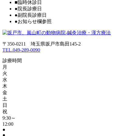
■
臨時休診日
●
院長診療日
●
副院長診療日
●
お知らせ欄参照
〒350-0211 埼玉県坂戸市島田145-2
TEL.049-289-0090
診療時間
月
火
水
木
金
土
日
祝
9:30～
12:00
●
●