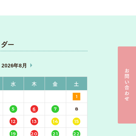
ダー
«
»
2026年8月
お問い合わせ
水
木
金
土
1
5
6
7
8
12
13
14
15
19
20
21
22