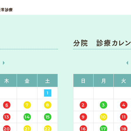
通常診療
分院 診療カレン
»
月
木
金
土
日
月
火
1
6
7
8
2
3
4
13
14
15
9
10
11
20
21
22
16
17
18