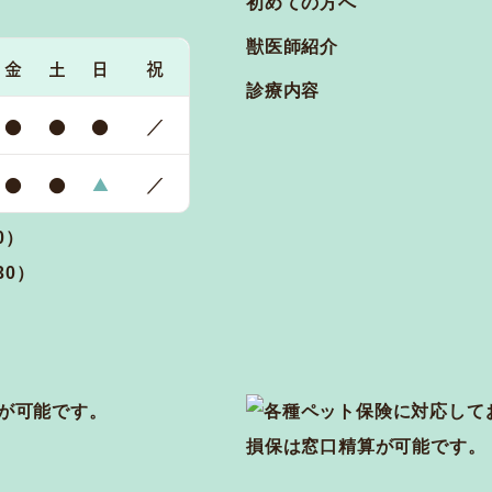
初めての方へ
獣医師紹介
金
土
日
祝
診療内容
●
●
●
／
●
●
▲
／
0）
30）