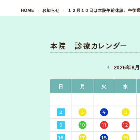
HOME
お知らせ
１２月１０日は本院午前休診、午後
本院 診療カレンダー
«
2026年8
日
月
火
水
2
3
4
5
9
10
11
12
16
17
18
19