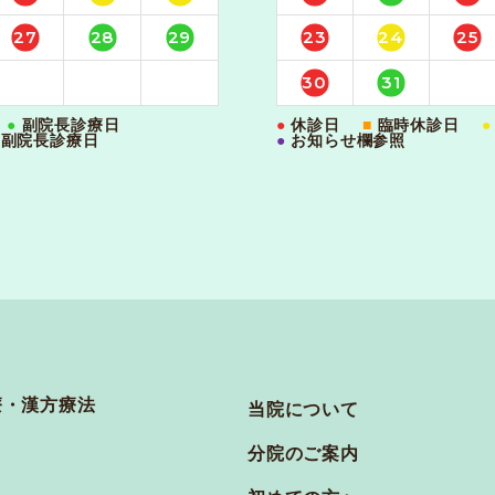
27
28
29
23
24
25
30
31
●
副院長診療日
●
休診日
■
臨時休診日
●
・副院長診療日
●
お知らせ欄参照
当院について
分院のご案内